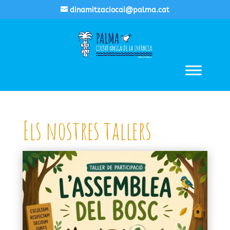
dinamitzaciocai@palma.cat
Els nostres tallers