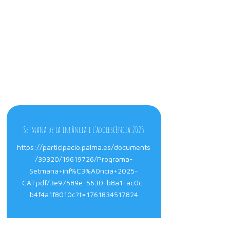
Setmana de la infància i l’adolescència 2025
https://participacio.palma.es/documents
/39320/19619726/Programa-
Setmana+inf%C3%A0ncia+2025-
CAT.pdf/3e97589e-5630-b8a1-ac0c-
b4f4a1f8010c?t=1761834517824