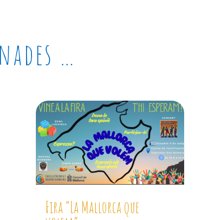
onades …
Fira “La Mallorca que