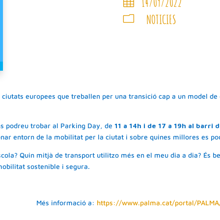
14/09/2022

NOTICIES
m
iutats europees que treballen per una transició cap a un model de ci
s podreu trobar al Parking Day, de
11 a 14h i de 17 a 19h al barri
nar entorn de la mobilitat per la ciutat i sobre quines millores es po
cola? Quin mitjà de transport utilitzo més en el meu dia a dia? És b
obilitat sostenible i segura.
Més informació a:
https://www.palma.cat/portal/PAL