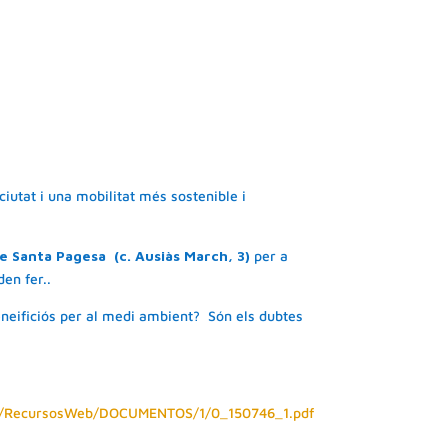
utat i una mobilitat més sostenible i
 de Santa Pagesa
(c. Ausiàs March, 3)
per a
den fer..
eneificiós per al medi ambient? Són els dubtes
MA/RecursosWeb/DOCUMENTOS/1/0_150746_1.pdf