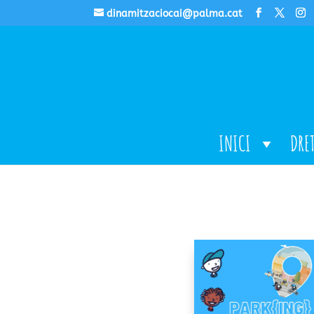
dinamitzaciocai@palma.cat
INICI
DRE